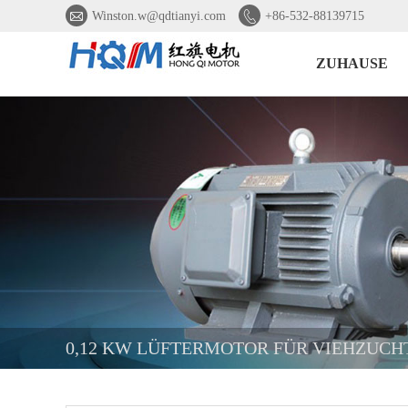


Winston.w@qdtianyi.com
+86-532-88139715
ZUHAUSE
0,12 KW LÜFTERMOTOR FÜR VIEHZUCH