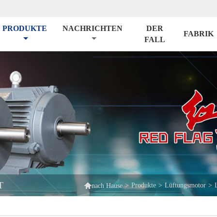
PRODUKTE
NACHRICHTEN
DER
FABRIK
FALL
T

>
Produkte
>
Lüftungsmotor
>
nach Hause