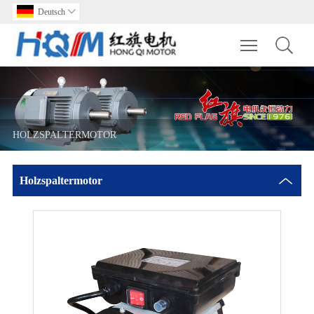
Deutsch

Toggle main m
HOLZSPALTERMOTOR
Holzspaltermotor