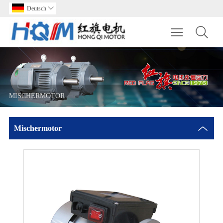
Deutsch

Toggle main m
MISCHERMOTOR
Mischermotor