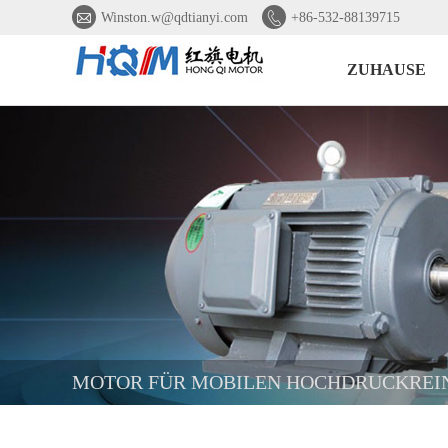


Winston.w@qdtianyi.com
+86-532-88139715
ZUHAUSE
MOTOR FÜR MOBILEN HOCHDRUCKREI