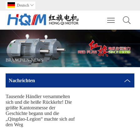
Deutsch

Toggle main m
BRANCHEN-NEWS
Nachrichten
Tausende Händler versammelten
sich und die heiße Rückkehr! Die
größte Kantonsmesse der
Geschichte begann und die
„Qingdao-Legion“ machte sich auf
den Weg